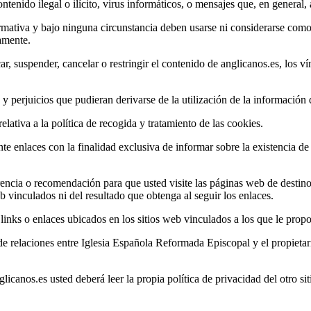
tenido ilegal o ilícito, virus informáticos, o mensajes que, en general, 
rmativa y bajo ninguna circunstancia deben usarse ni considerarse como
samente.
, suspender, cancelar o restringir el contenido de anglicanos.es, los ví
 perjuicios que pudieran derivarse de la utilización de la información 
lativa a la política de recogida y tratamiento de las cookies.
te enlaces con la finalidad exclusiva de informar sobre la existencia de
ncia o recomendación para que usted visite las páginas web de destino, q
 vinculados ni del resultado que obtenga al seguir los enlaces.
nks o enlaces ubicados en los sitios web vinculados a los que le propo
e relaciones entre Iglesia Española Reformada Episcopal y el propietario 
canos.es usted deberá leer la propia política de privacidad del otro sit