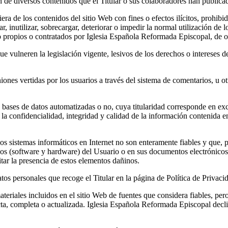
ación de diversos contenidos que el Titular o sus colaboradores han public
ra de los contenidos del sitio Web con fines o efectos ilícitos, prohibid
, inutilizar, sobrecargar, deteriorar o impedir la normal utilización de
propios o contratados por Iglesia Española Reformada Episcopal, de otr
ue vulneren la legislación vigente, lesivos de los derechos o intereses d
nes vertidas por los usuarios a través del sistema de comentarios, u ot
n bases de datos automatizadas o no, cuya titularidad corresponde en e
 la confidencialidad, integridad y calidad de la información contenida 
 sistemas informáticos en Internet no son enteramente fiables y que, por
cos (software y hardware) del Usuario o en sus documentos electrónicos
ar la presencia de estos elementos dañinos.
tos personales que recoge el Titular en la página de Política de Privaci
ateriales incluidos en el sitio Web de fuentes que considera fiables, pe
acta, completa o actualizada. Iglesia Española Reformada Episcopal decl