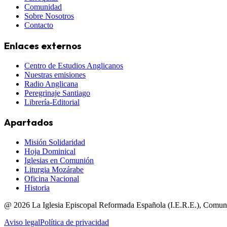
Comunidad
Sobre Nosotros
Contacto
Enlaces externos
Centro de Estudios Anglicanos
Nuestras emisiones
Radio Anglicana
Peregrinaje Santiago
Librería-Editorial
Apartados
Misión Solidaridad
Hoja Dominical
Iglesias en Comunión
Liturgia Mozárabe
Oficina Nacional
Historia
@
2026
La Iglesia Episcopal Reformada Española (I.E.R.E.), Comun
Aviso legal
Política de privacidad