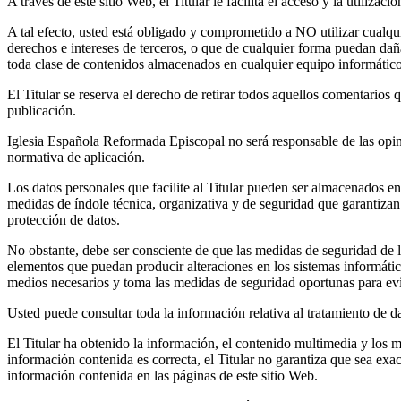
A través de este sitio Web, el Titular le facilita el acceso y la utiliz
A tal efecto, usted está obligado y comprometido a NO utilizar cualquie
derechos e intereses de terceros, o que de cualquier forma puedan dañar
toda clase de contenidos almacenados en cualquier equipo informático 
El Titular se reserva el derecho de retirar todos aquellos comentarios q
publicación.
Iglesia Española Reformada Episcopal no será responsable de las opinio
normativa de aplicación.
Los datos personales que facilite al Titular pueden ser almacenados e
medidas de índole técnica, organizativa y de seguridad que garantizan
protección de datos.
No obstante, debe ser consciente de que las medidas de seguridad de los
elementos que puedan producir alteraciones en los sistemas informáti
medios necesarios y toma las medidas de seguridad oportunas para evit
Usted puede consultar toda la información relativa al tratamiento de da
El Titular ha obtenido la información, el contenido multimedia y los m
información contenida es correcta, el Titular no garantiza que sea ex
información contenida en las páginas de este sitio Web.