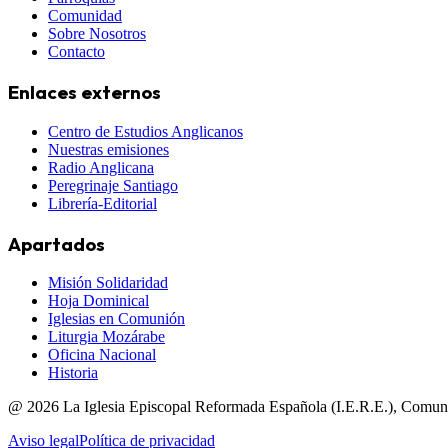
Comunidad
Sobre Nosotros
Contacto
Enlaces externos
Centro de Estudios Anglicanos
Nuestras emisiones
Radio Anglicana
Peregrinaje Santiago
Librería-Editorial
Apartados
Misión Solidaridad
Hoja Dominical
Iglesias en Comunión
Liturgia Mozárabe
Oficina Nacional
Historia
@
2026
La Iglesia Episcopal Reformada Española (I.E.R.E.), Comun
Aviso legal
Política de privacidad