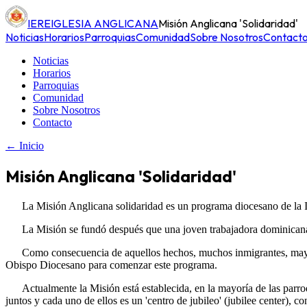
IERE
IGLESIA ANGLICANA
Misión Anglicana 'Solidaridad'
Noticias
Horarios
Parroquias
Comunidad
Sobre Nosotros
Contact
Noticias
Horarios
Parroquias
Comunidad
Sobre Nosotros
Contacto
← Inicio
Misión Anglicana 'Solidaridad'
La Misión Anglicana solidaridad es un programa diocesano de la I
La Misión se fundó después que una joven trabajadora dominicana
Como consecuencia de aquellos hechos, muchos inmigrantes, mayori
Obispo Diocesano para comenzar este programa.
Actualmente la Misión está establecida, en la mayoría de las parr
juntos y cada uno de ellos es un 'centro de jubileo' (jubilee center), 