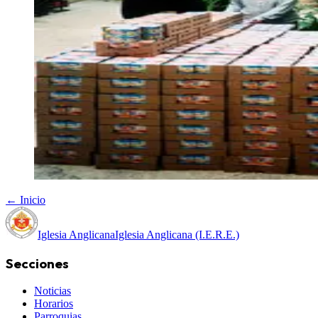
← Inicio
Iglesia Anglicana
Iglesia Anglicana (I.E.R.E.)
Secciones
Noticias
Horarios
Parroquias