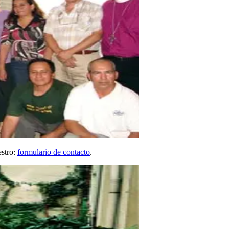
estro:
formulario de contacto
.