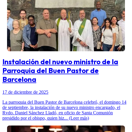
Instalación del nuevo ministro de la
Parroquia del Buen Pastor de
Barcelona
17 de diciembre de 2025
La parroquia del Buen Pastor de Barcelona celebró, el domingo 14
de septiembre, la instalación de su nuevo ministro encargado, el
Rvdo. Daniel Sánchez Lladó, en oficio de Santa Comunión
presidido por el obispo, quien hiz... (Leer más)