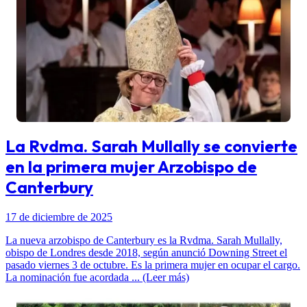
La Rvdma. Sarah Mullally se convierte
en la primera mujer Arzobispo de
Canterbury
17 de diciembre de 2025
La nueva arzobispo de Canterbury es la Rvdma. Sarah Mullally,
obispo de Londres desde 2018, según anunció Downing Street el
pasado viernes 3 de octubre. Es la primera mujer en ocupar el cargo.
La nominación fue acordada ... (Leer más)