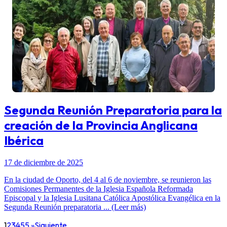
Segunda Reunión Preparatoria para la
creación de la Provincia Anglicana
Ibérica
17 de diciembre de 2025
En la ciudad de Oporto, del 4 al 6 de noviembre, se reunieron las
Comisiones Permanentes de la Iglesia Española Reformada
Episcopal y la Iglesia Lusitana Católica Apostólica Evangélica en la
Segunda Reunión preparatoria ... (Leer más)
1
2
3
4
5
5 »
Siguiente