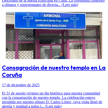
Diocesano de la Iglesia Episcopal en Cuba. La ceremonia congregó
a obispos y representantes de diversa... (Leer más)
Consagración de nuestro templo en La
Coruña
17 de diciembre de 2025
El 31 de agosto vivimos un día histórico para nuestra comunidad
con la consagración de nuestro templo. La celebración estuvo
presidida por nuestro obispo D. Carlos López, cuya visita llenó de
alegría y gratitud a todos l... (Leer más)