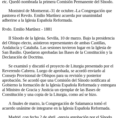
etc. Quedó nombrada la primera Comisión Permanente del Sínodo.
Monistrol de Montserrat.-31 de octubre.-La Congregación que
pastorea el Revdo. Emilio Martínez acuerda por unanimidad
adherirse a la Iglesia Española Reformada.
Rvdo. Emilio Martínez - 1881
II
Sínodo de la Iglesia. Sevilla, 10 de marzo. Bajo la presidencia
del Obispo electo, asistieron representantes de ambas Castillas,
Andalucía y Cataluña. Las sesiones tuvieron lugar en la Iglesia de
San Basilio. Quedaron aprobadas las Bases de la Constitución y la
Declaración de Doctrina.
Se examinó y discutió el proyecto de Liturgia presentado por el
Reverendo Cabrera. Luego de aprobada, se acordó enviarlo al
Consejo Provisional de Obispos para su revisión y posterior
aprobación. Se acordó que una Comisión del Sínodo notificara al
Gobierno la formación de la Iglesia Española Reformada y entregara
al Ministro de Gracia y Justicia un ejemplar de las Bases de
Constitución y una copia de la Liturgia, como así se hizo.
A finales de marzo, la Congregación de Salamanca tomó el
acuerdo unánime de integrarse en la Iglesia Española Reformada.
Madrid, con fecha 2 de abril, -previa aprobación por el Sínodo,