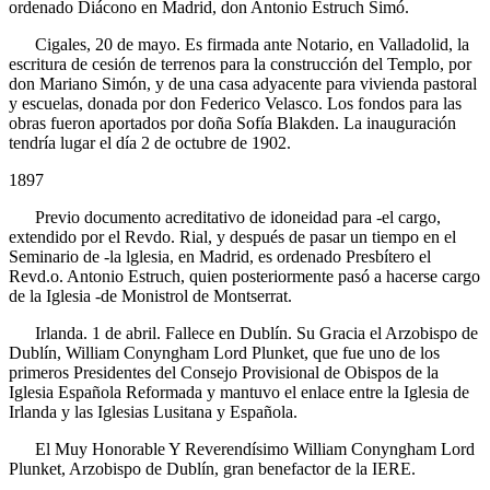
ordenado Diácono en Madrid, don Antonio Estruch Simó.
Cigales, 20 de mayo. Es firmada ante Notario, en Valladolid, la
escritura de cesión de terrenos para la construcción del Templo, por
don Mariano Simón, y de una casa adyacente para vivienda pastoral
y escuelas, donada por don Federico Velasco. Los fondos para las
obras fueron aportados por doña Sofía Blakden. La inauguración
tendría lugar el día 2 de octubre de 1902.
1897
Previo documento acreditativo de idoneidad para -el cargo,
extendido por el Revdo. Rial, y después de pasar un tiempo en el
Seminario de -la lglesia, en Madrid, es ordenado Presbítero el
Revd.o. Antonio Estruch, quien posteriormente pasó a hacerse cargo
de la Iglesia -de Monistrol de Montserrat.
Irlanda. 1 de abril. Fallece en Dublín. Su Gracia el Arzobispo de
Dublín, William Conyngham Lord Plunket, que fue uno de los
primeros Presidentes del Consejo Provisional de Obispos de la
Iglesia Española Reformada y mantuvo el enlace entre la Iglesia de
Irlanda y las Iglesias Lusitana y Española.
El Muy Honorable Y Reverendísimo William Conyngham Lord
Plunket, Arzobispo de Dublín, gran benefactor de la
IERE
.