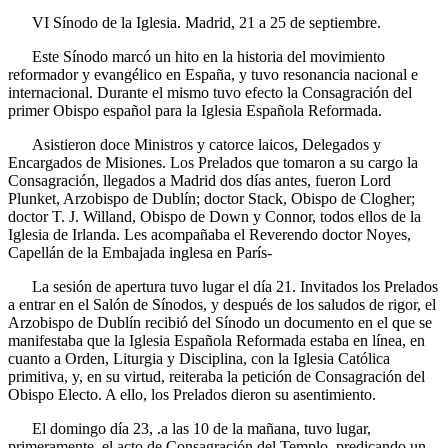
VI
Sínodo de la Iglesia. Madrid, 21 a 25 de septiembre.
Este Sínodo marcó un hito en la historia del movimiento
reformador y evangélico en España, y tuvo resonancia nacional e
internacional. Durante el mismo tuvo efecto la Consagración del
primer Obispo español para la Iglesia Española Reformada.
Asistieron doce Ministros y catorce laicos, Delegados y
Encargados de Misiones. Los Prelados que tomaron a su cargo la
Consagración, llegados a Madrid dos días antes, fueron Lord
Plunket, Arzobispo de Dublín; doctor Stack, Obispo de Clogher;
doctor T. J. Willand, Obispo de Down y Connor, todos ellos de la
Iglesia de Irlanda. Les acompañaba el Reverendo doctor Noyes,
Capellán de la Embajada inglesa en París-
La sesión de apertura tuvo lugar el día 21. Invitados los Prelados
a entrar en el Salón de Sínodos, y después de los saludos de rigor, el
Arzobispo de Dublín recibió del Sínodo un documento en el que se
manifestaba que la Iglesia Española Reformada estaba en línea, en
cuanto a Orden, Liturgia y Disciplina, con la Iglesia Católica
primitiva, y, en su virtud, reiteraba la petición de Consagración del
Obispo Electo. A ello, los Prelados dieron su asentimiento.
El domingo día 23, .a las 10 de la mañana, tuvo lugar,
primeramente, el acto de Consagración del Templo, predicando un