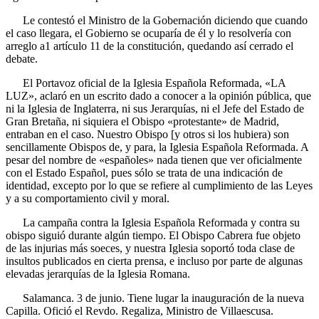
Le contestó el Ministro de la Gobernación diciendo que cuando
el caso llegara, el Gobierno se ocuparía de él y lo resolvería con
arreglo a1 artículo 11 de la constitución, quedando así cerrado el
debate.
El Portavoz oficial de la Iglesia Española Reformada, «LA
LUZ», aclaró en un escrito dado a conocer a la opinión pública, que
ni la Iglesia de Inglaterra, ni sus Jerarquías, ni el Jefe del Estado de
Gran Bretaña, ni siquiera el Obispo «protestante» de Madrid,
entraban en el caso. Nuestro Obispo [y otros si los hubiera) son
sencillamente Obispos de, y para, la Iglesia Española Reformada. A
pesar del nombre de «españoles» nada tienen que ver oficialmente
con el Estado Español, pues sólo se trata de una indicación de
identidad, excepto por lo que se refiere al cumplimiento de las Leyes
y a su comportamiento civil y moral.
La campaña contra la Iglesia Española Reformada y contra su
obispo siguió durante algún tiempo. El Obispo Cabrera fue objeto
de las injurias más soeces, y nuestra Iglesia soportó toda clase de
insultos publicados en cierta prensa, e incluso por parte de algunas
elevadas jerarquías de la Iglesia Romana.
Salamanca. 3 de junio. Tiene lugar la inauguración de la nueva
Capilla. Ofició el Revdo. Regaliza, Ministro de Villaescusa.