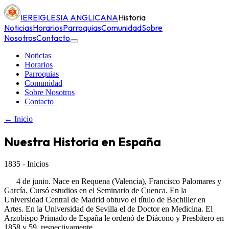
IERE
IGLESIA ANGLICANA
Historia
Noticias
Horarios
Parroquias
Comunidad
Sobre
Nosotros
Contacto
Noticias
Horarios
Parroquias
Comunidad
Sobre Nosotros
Contacto
← Inicio
Nuestra Historia en España
1835 - Inicios
4 de junio. Nace en Requena (Valencia), Francisco Palomares y
García. Cursó estudios en el Seminario de Cuenca. En la
Universidad Central de Madrid obtuvo el título de Bachiller en
Artes. En la Universidad de Sevilla el de Doctor en Medicina. El
Arzobispo Primado de España le ordenó de Diácono y Presbítero en
1858 y 59, respectivamente.