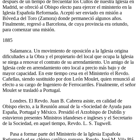
después de un tiempo de frecuentar los Cultos de nuestra Iglesia en
Madrid, se ofreció al Obispo electo para ejercer el ministerio en la
Iglesia Española Reformada. Aceptó ser enviado en misión a
Bóved.a del Toro (Zamora) donde permaneció algunos años.
Finalmente, regresó a Barcelona, de cuya provincia era oriundo,
para comenzar una misión.
1885
Salamanca. Un movimiento de oposición a la Iglesia origina
dificultades a la Obra y el propietario del local que ocupa la Iglesia
se niega a renovar el contrato de su arrendamiento. Un amigo de la
Iglesia cede en arrendamiento otro local a precio más bajo y de
mayor capacidad. En este tiempo cesa en el Ministerio el Revdo.
Cañellas, siendo sustituido por don León Moulet, quien renunció al
efecto a su cargo de Ingeniero de Ferrocarriles. Finalmente, el señor
Moulet se trasladó a Portugal.
Londres. El Revdo. Juan B. Cabrera asiste, en calidad de
Obispo electo, a la Reunión anual de la «Sociedad de Ayuda para
España, Portugal y México. Presidió el Arzobispo de Dublín y
estuvieron presentes Ministros irlandeses e ingleses y el Secretario
de la Sociedad, en aquel tiempo, Revdo. L. S. Tugwell.
Pasa a formar parte del Ministerio de la Iglesia Española
Reformada el ex-clérigo católico-romano, Revdo. José M. Vila Plá,