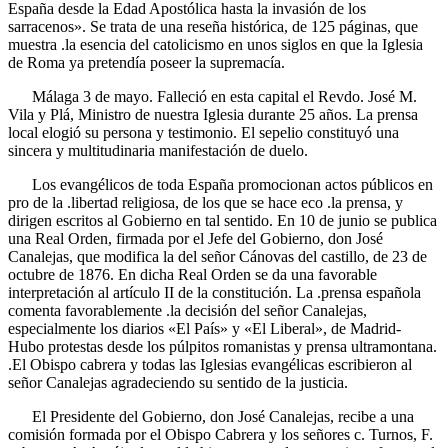
España desde la Edad Apostólica hasta la invasión de los
sarracenos». Se trata de una reseña histórica, de 125 páginas, que
muestra .la esencia del catolicismo en unos siglos en que la Iglesia
de Roma ya pretendía poseer la supremacía.
Málaga 3 de mayo. Falleció en esta capital el Revdo. José M.
Vila y Plá, Ministro de nuestra Iglesia durante 25 años. La prensa
local elogió su persona y testimonio. El sepelio constituyó una
sincera y multitudinaria manifestación de duelo.
Los evangélicos de toda España promocionan actos públicos en
pro de la .libertad religiosa, de los que se hace eco .la prensa, y
dirigen escritos al Gobierno en tal sentido. En 10 de junio se publica
una Real Orden, firmada por el Jefe del Gobierno, don José
Canalejas, que modifica la del señor Cánovas del castillo, de 23 de
octubre de 1876. En dicha Real Orden se da una favorable
interpretación al artículo
II
de la constitución. La .prensa española
comenta favorablemente .la decisión del señor Canalejas,
especialmente los diarios «El País» y «El Liberal», de Madrid-
Hubo protestas desde los púlpitos romanistas y prensa ultramontana.
.El Obispo cabrera y todas las Iglesias evangélicas escribieron al
señor Canalejas agradeciendo su sentido de la justicia.
El Presidente del Gobierno, don José Canalejas, recibe a una
comisión formada por el Obispo Cabrera y los señores c. Turnos, F.