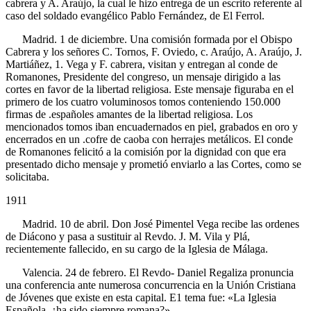
cabrera y A. Araújo, la cual le hizo entrega de un escrito referente al
caso del soldado evangélico Pablo Fernández, de El Ferrol.
Madrid. 1 de diciembre. Una comisión formada por el Obispo
Cabrera y los señores C. Tornos, F. Oviedo, c. Araújo, A. Araújo, J.
Martiáñez, 1. Vega y F. cabrera, visitan y entregan al conde de
Romanones, Presidente del congreso, un mensaje dirigido a las
cortes en favor de la libertad religiosa. Este mensaje figuraba en el
primero de los cuatro voluminosos tomos conteniendo 150.000
firmas de .españoles amantes de la libertad religiosa. Los
mencionados tomos iban encuadernados en piel, grabados en oro y
encerrados en un .cofre de caoba con herrajes metálicos. El conde
de Romanones felicitó a la comisión por la dignidad con que era
presentado dicho mensaje y prometió enviarlo a las Cortes, como se
solicitaba.
1911
Madrid. 10 de abril. Don José Pimentel Vega recibe las ordenes
de Diácono y pasa a sustituir al Revdo. J. M. Vila y Plá,
recientemente fallecido, en su cargo de la Iglesia de Málaga.
Valencia. 24 de febrero. El Revdo- Daniel Regaliza pronuncia
una conferencia ante numerosa concurrencia en la Unión Cristiana
de Jóvenes que existe en esta capital. E1 tema fue: «La Iglesia
Española, ¿ha sido siempre romana?»