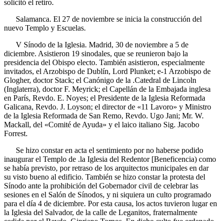
solicitó el retiro.
Salamanca. El 27 de noviembre se inicia la construcción del
nuevo Templo y Escuelas.
V Sínodo de la Iglesia. Madrid, 30 de noviembre a 5 de
diciembre. Asistieron 19 sinodales, que se reunieron bajo la
presidencia del Obispo electo. También asistieron, especialmente
invitados, el Arzobispo de Dublín, Lord Plunket; e-1 Arzobispo de
Glogher, doctor Stack; el Canónigo de la .Catedral de Lincoln
(Inglaterra), doctor F. Meyrick; el Capellán de la Embajada inglesa
en París, Revdo. E. Noyes; el Presidente de la Iglesia Reformada
Galicana, Revdo. J. Loyson; el director de «11 Lavoro» y Ministro
de la Iglesia Reformada de San Remo, Revdo. Ugo Jani; Mr. W.
Mackall, del «Comité de Ayuda» y el laico italiano Sig. Jacobo
Forrest.
Se hizo constar en acta el sentimiento por no haberse podido
inaugurar el Templo de .la Iglesia del Redentor [Beneficencia) como
se había previsto, por retraso de los arquitectos municipales en dar
su visto bueno al edificio. También se hizo constar la protesta del
Sínodo ante la prohibición del Gobernador civil de celebrar las
sesiones en el Salón de Sínodos, y ni siquiera un culto programado
para el día 4 de diciembre. Por esta causa, los actos tuvieron lugar en
la Iglesia del Salvador, de la calle de Leganitos, fraternalmente