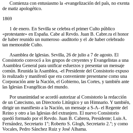
Comienza con entusiasmo la -evangelización del país, no exenta
de matiz apologético.
1869
1 de enero. En Sevilla se celebra el primer Culto público
«protestante» en España. Cabe al Revdo. Juan B. Cabre.ra el honor
de haber reunido un numeroso -auditorio y el .de haber celebrado
tan memorable Culto.
Asamblea de lglesias. Sevilla, 26 de julio a 7 de agosto. El
Consistorio convocó a los grupos de creyentes y Evangelistas a una
Asamblea General para unificar esfuerzos y presentar un mensaje
común. Reunida la Asamblea, -el Presidente del Consistorio expuso
lo realizado y manifestó que era conveniente presentarse como una
Corporación ante la Nación, el Gobierno, las Cortes, y también ante
las Iglesias Evangélicas del mundo.
Por unanimidad se acordó autorizar al Consistorio la redacción
de un Catecismo, un Directorio Litúrgico y un Himnario. Y también,
dirigir un manifiesto a la Nación, un mensaje a S-A- el Regente del
Reino y otro a las Iglesias del extranjero. El nuevo Consistorio
quedó formado por el Revdo. Juan B. Cabrera, Presidente; Luis A.
Fernández, Secretario 1°; Roberto S. Glogh, Secretario 2.°; y como
Vocales, Pedro Sánchez Ruiz y José Alhama.