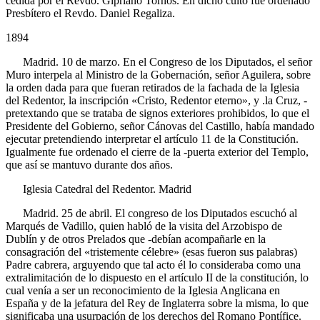
cedida por el Revdo. Gipriano Tornos. En dicho culto fue ordenado
Presbítero el Revdo. Daniel Regaliza.
1894
Madrid. 10 de marzo. En el Congreso de los Diputados, el señor
Muro interpela al Ministro de la Gobernación, señor Aguilera, sobre
la orden dada para que fueran retirados de la fachada de la Iglesia
del Redentor, la inscripción «Cristo, Redentor eterno», y .la Cruz, -
pretextando que se trataba de signos exteriores prohibidos, lo que el
Presidente del Gobierno, señor Cánovas del Castillo, había mandado
ejecutar pretendiendo interpretar el artículo 11 de la Constitución.
Igualmente fue ordenado el cierre de la -puerta exterior del Templo,
que así se mantuvo durante dos años.
Iglesia Catedral del Redentor. Madrid
Madrid. 25 de abril. El congreso de los Diputados escuchó al
Marqués de Vadillo, quien habló de la visita del Arzobispo de
Dublín y de otros Prelados que -debían acompañarle en la
consagración del «tristemente célebre» (esas fueron sus palabras)
Padre cabrera, arguyendo que tal acto él lo consideraba como una
extralimitación de lo dispuesto en el artículo
II
de la constitución, lo
cual venía a ser un reconocimiento de la Iglesia Anglicana en
España y de la jefatura del Rey de Inglaterra sobre la misma, lo que
significaba una usurpación de los derechos del Romano Pontífice.