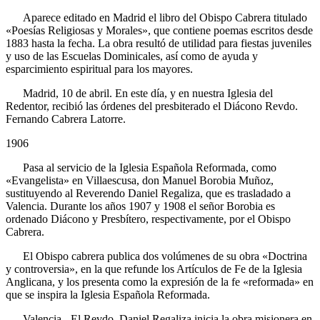
Aparece editado en Madrid el libro del Obispo Cabrera titulado
«Poesías Religiosas y Morales», que contiene poemas escritos desde
1883 hasta la fecha. La obra resultó de utilidad para fiestas juveniles
y uso de las Escuelas Dominicales, así como de ayuda y
esparcimiento espiritual para los mayores.
Madrid, 10 de abril. En este día, y en nuestra Iglesia del
Redentor, recibió las órdenes del presbiterado el Diácono Revdo.
Fernando Cabrera Latorre.
1906
Pasa al servicio de la Iglesia Española Reformada, como
«Evangelista» en Villaescusa, don Manuel Borobia Muñoz,
sustituyendo al Reverendo Daniel Regaliza, que es trasladado a
Valencia. Durante los años 1907 y 1908 el señor Borobia es
ordenado Diácono y Presbítero, respectivamente, por el Obispo
Cabrera.
El Obispo cabrera publica dos volúmenes de su obra «Doctrina
y controversia», en la que refunde los Artículos de Fe de la Iglesia
Anglicana, y los presenta como la expresión de la fe «reformada» en
que se inspira la Iglesia Española Reformada.
Valencia. -El Revdo. Daniel Regaliza inicia la obra misionera en