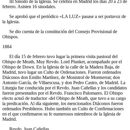
III
Sínodo de la Iglesia. Se celebra en Madrid los días 20 a 23 de
febrero. Asisten 16 sinodales.
Se aprobó que el periódico «LA LUZ» pasase a ser portavoz de
la Iglesia.
Se dio cuenta de la constitución del Consejo Provisional de
Obispos.
1884
El día 15 de febrero tuvo lugar la primera visita pastoral del
Obispo de Meath, Muy Revdo. Lord Plunket, acompañado por el
Obispo de Down. En la Iglesia de la calle de la Madera Baja, de
Madrid, tuvo lugar un Culto de Ordenaciones. Fueron ordenados
Diáconos don Emilio Martínez, de Monistrol de Montserrat; don
Antonio García, de Villaescusa, y don Pedro Castro, de Madrid. La
Liturgia fue conducida por el Revdo. Juan Cañellas y los candidatos
fueron presentados por el Revdo. Francisco Palomares. El Obispo
electo actuó de traductor -del Obispo de Meath, que tuvo a su cargo
la predicación. Al día siguiente, los mencionados Diáconos fueron
ordenados Presbíteros. Hubo también un Culto de Confirmaciones
en el que confirmaron su fe numerosos miembros de la Iglesia de
Madrid.
Revdo. Juan Cañellas