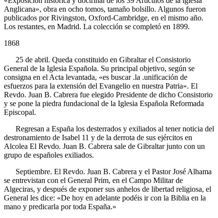
«Exposición histórica y doctrinal de los 39 Artículos de la lglesia
Anglicana», obra en ocho tomos, tamaño bolsillo. Algunos fueron
publicados por Rivingston, Oxford-Cambridge, en el mismo año.
Los restantes, en Madrid. La colección se completó en 1899.
1868
25 de abril. Queda constituido en Gibraltar el Consistorio
General de la Iglesia Española. Su principal objetivo, según se
consigna en el Acta levantada, «es buscar .la .unificación de
esfuerzos para la extensión del Evangelio en nuestra Patria». El
Revdo. Juan B. Cabrera fue elegido Presidente de dicho Consistorio
y se pone la piedra fundacional de la Iglesia Española Reformada
Episcopal.
Regresan a España los desterrados y exiliados al tener noticia del
destronamiento de Isabel 11 y de la derrota de sus ejércitos en
Alcolea El Revdo. Juan B. Cabrera sale de Gibraltar junto con un
grupo de españoles exiliados.
Septiembre. El Revdo. Juan B. Cabrera y el Pastor José Alhama
se entrevistan con el General Prim, en el Campo Militar de
Algeciras, y después de exponer sus anhelos de libertad religiosa, el
General les dice: «De hoy en adelante podéis ir con la Biblia en la
mano y predicarla por toda España.»