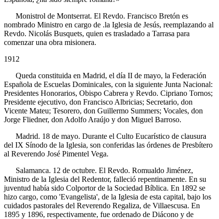
Monistrol de Montserrat. El Revdo. Francisco Bretón es
nombrado Ministro en cargo de .la Iglesia de Jesús, reemplazando al
Revdo. Nicolás Busquets, quien es trasladado a Tarrasa para
comenzar una obra misionera.
1912
Queda constituida en Madrid, el día
II
de mayo, la Federación
Española de Escuelas Dominicales, con la siguiente Junta Nacional:
Presidentes Honorarios, Obispo Cabrera y Revdo. Cipriano Tornos;
Presidente ejecutivo, don Francisco Albricias; Secretario, don
Vicente Mateu; Tesorero, don Guillermo Summers; Vocales, don
Jorge Fliedner, don Adolfo Araújo y don Miguel Barroso.
Madrid. 18 de mayo. Durante el Culto Eucarístico de clausura
del
IX
Sínodo de la Iglesia, son conferidas las órdenes de Presbítero
al Reverendo José Pimentel Vega.
Salamanca. 12 de octubre. El Revdo. Romualdo Jiménez,
Ministro de la Iglesia del Redentor, falleció repentinamente. En su
juventud había sido Colportor de la Sociedad Bíblica. En 1892 se
hizo cargo, como 'Evangelista', de la Iglesia de esta capital, bajo los
cuidados pastorales del Reverendo Regaliza, de Villaescusa. En
1895 y 1896, respectivamente, fue ordenado de Diácono y de