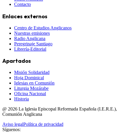
Contacto
Enlaces externos
Centro de Estudios Anglicanos
Nuestras emisiones
Radio Anglicana
Peregrinaje Santiago
Librería-Editorial
Apartados
Misión Solidaridad
Hoja Dominical
Iglesias en Comunión
Liturgia Mozárabe
Oficina Nacional
Historia
@
2026
La Iglesia Episcopal Reformada Española (I.E.R.E.),
Comunión Anglicana
Aviso legal
Política de privacidad
Síguenos: