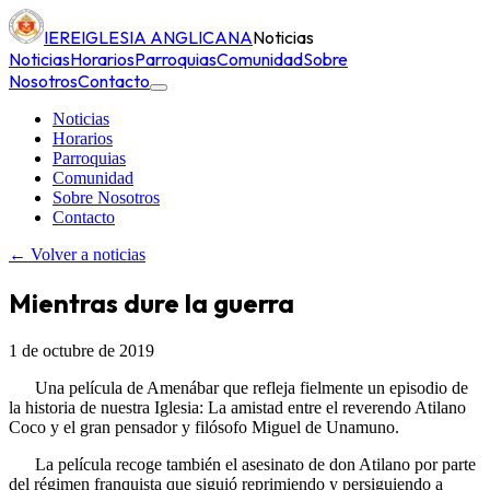
IERE
IGLESIA ANGLICANA
Noticias
Noticias
Horarios
Parroquias
Comunidad
Sobre
Nosotros
Contacto
Noticias
Horarios
Parroquias
Comunidad
Sobre Nosotros
Contacto
← Volver a noticias
Mientras dure la guerra
1 de octubre de 2019
Una película de Amenábar que refleja fielmente un episodio de
la historia de nuestra Iglesia: La amistad entre el reverendo Atilano
Coco y el gran pensador y filósofo Miguel de Unamuno.
La película recoge también el asesinato de don Atilano por parte
del régimen franquista que siguió reprimiendo y persiguiendo a