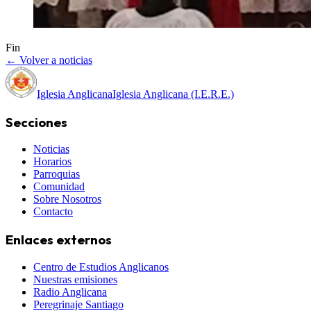
Fin
← Volver a noticias
Iglesia Anglicana
Iglesia Anglicana (I.E.R.E.)
Secciones
Noticias
Horarios
Parroquias
Comunidad
Sobre Nosotros
Contacto
Enlaces externos
Centro de Estudios Anglicanos
Nuestras emisiones
Radio Anglicana
Peregrinaje Santiago