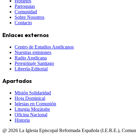
Horarios
Parroquias
Comunidad
Sobre Nosotros
Contacto
Enlaces externos
Centro de Estudios Anglicanos
Nuestras emisiones
Radio Anglicana
Peregrinaje Santiago
Librería-Editorial
Apartados
Misión Solidaridad
Hoja Dominical
Iglesias en Comunión
Liturgia Mozárabe
Oficina Nacional
Historia
@
2026
La Iglesia Episcopal Reformada Española (I.E.R.E.), Comun