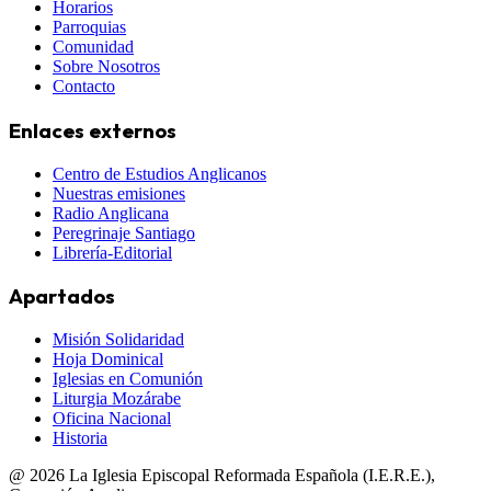
Horarios
Parroquias
Comunidad
Sobre Nosotros
Contacto
Enlaces externos
Centro de Estudios Anglicanos
Nuestras emisiones
Radio Anglicana
Peregrinaje Santiago
Librería-Editorial
Apartados
Misión Solidaridad
Hoja Dominical
Iglesias en Comunión
Liturgia Mozárabe
Oficina Nacional
Historia
@
2026
La Iglesia Episcopal Reformada Española (I.E.R.E.),