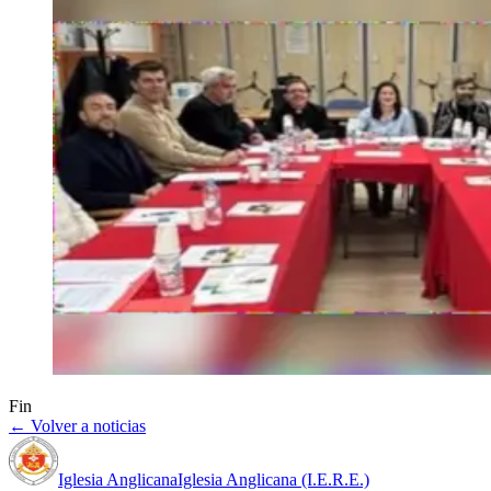
Fin
← Volver a noticias
Iglesia Anglicana
Iglesia Anglicana (I.E.R.E.)