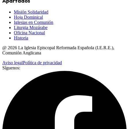
Apartados
Misión Solidaridad
Hoja Dominical
Iglesias en Comunión
Liturgia Mozárabe
Oficina Nacional
Historia
@
2026
La Iglesia Episcopal Reformada Española (I.E.R.E.),
Comunión Anglicana
Aviso legal
Política de privacidad
Síguenos: