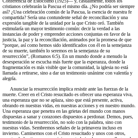
Conferencia de Estocolmo (1925)— y, casualmente, todos los
cristianos celebrarán la Pascua el mismo día. ¿No podría ser siempre
así? ¿Una celebración común de la Pascua, la esencia de nuestra fe
compartida? Sería una contundente señal de reconciliación y una
expresión tangible de la unidad por la que Cristo oró. También
estimularía un mayor testimonio común: decir la verdad a las
instancias de poder y emprender acciones conjuntas en favor de la
justicia, la paz y la reconciliación, animados por la promesa de que
“porque, así como hemos sido identificados con él en la semejanza
de su muerte, también lo seremos en la semejanza de su
resurrección”, (Romanos 6:5). En un mundo donde a menudo la
desesperación se escucha más fuerte que la esperanza, donde la
fragmentación es más visible que la comunidad, la iglesia no está
llamada a retirarse, sino a dar un testimonio unánime con valentía y
alegría.
Anunciar la resurrección implica resistir ante las fuerzas de la
muerte. Creer en el Cristo resucitado es ofrecer una esperanza viva,
una esperanza que no se aplaza, sino que está presente, activa,
obrando en nuestras vidas, en nuestras acciones y en nuestro mundo.
Una esperanza que penetra en las grietas del mundo con manos
dispuestas a sanar y corazones dispuestos a perdonar. Demos, pues,
testimonio de la resurrección, no solo con la palabra, sino con
nuestras vidas. Sembremos señales de la primavera incluso en
invierno. Caminemos con el Cristo resucitado y unos con otros,