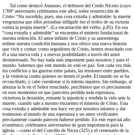
Tal como destacó Atanasio, el defensor del Credo Niceno (cuyo
1700º aniversario celebramos este año), sobre resurrección de
Cristo: “Ha sucedido, pues, una cosa extraña y admirable: la muerte
vergonzosa que ellos pensaban infligirle fue el trofeo de su victoria
contra la propia muerte”. (La encarnación del verbo, p.85). En esa
“cosa extraña y admirable” se encuentra el misterio fundacional de
nuestra redención. El amor infinito de Cristo y su autoentrega
redime nuestra condición humana y nos ofrece una nueva historia
que vivir y contar: como seguidores de Cristo, hemos resucitado con
él a una nueva vida y a nuevas posibilidades a través del amor
desinteresado. No hay nada más importante para nosotros y para el
mundo. Sabemos que este mundo no está en paz. Son cada vez más
los conflictos y las guerras entre países, las tensiones entre pueblos,
y la violencia contra quienes no tienen el poder. El mundo no se ha
reconciliado, y cabe cuestionar si lo intenta siquiera. Sin embargo, al
abrazar la fe en el Señor resucitado, percibimos que es precisamente
en esos momentos en que pareciera perdida toda esperanza,
victoriosa la desunión, reinante la injusticia y rendida la vida ante la
muerte, cuando sale a nuestro encuentro el misterio de Cristo. Esta
cosa extraña y admirable nos hace ver por nosotros mismos y dar
testimonio al mundo de una esperanza y un amor vivificantes
precisamente cuando parecen haberse perdido. En este especial año
ecuménico, celebramos aniversarios de gran importancia para la
iglesia —como el del Concilio de Nicea (325) y el centenario de la