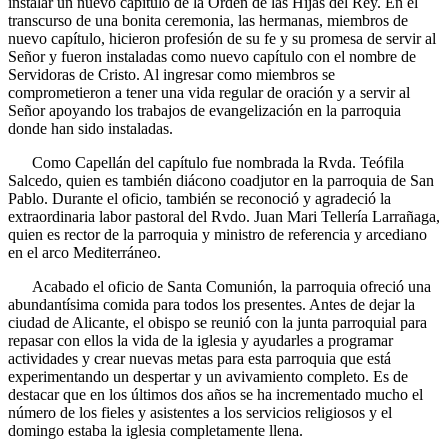
instalar un nuevo capítulo de la Orden de las Hijas del Rey. En el
transcurso de una bonita ceremonia, las hermanas, miembros de
nuevo capítulo, hicieron profesión de su fe y su promesa de servir al
Señor y fueron instaladas como nuevo capítulo con el nombre de
Servidoras de Cristo. Al ingresar como miembros se
comprometieron a tener una vida regular de oración y a servir al
Señor apoyando los trabajos de evangelización en la parroquia
donde han sido instaladas.
Como Capellán del capítulo fue nombrada la Rvda. Teófila
Salcedo, quien es también diácono coadjutor en la parroquia de San
Pablo. Durante el oficio, también se reconoció y agradeció la
extraordinaria labor pastoral del Rvdo. Juan Mari Tellería Larrañaga,
quien es rector de la parroquia y ministro de referencia y arcediano
en el arco Mediterráneo.
Acabado el oficio de Santa Comunión, la parroquia ofreció una
abundantísima comida para todos los presentes. Antes de dejar la
ciudad de Alicante, el obispo se reunió con la junta parroquial para
repasar con ellos la vida de la iglesia y ayudarles a programar
actividades y crear nuevas metas para esta parroquia que está
experimentando un despertar y un avivamiento completo. Es de
destacar que en los últimos dos años se ha incrementado mucho el
número de los fieles y asistentes a los servicios religiosos y el
domingo estaba la iglesia completamente llena.