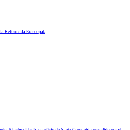
añola Reformada Episcopal.
aniel Sánchez Lladó, en oficio de Santa Comunión presidido por el