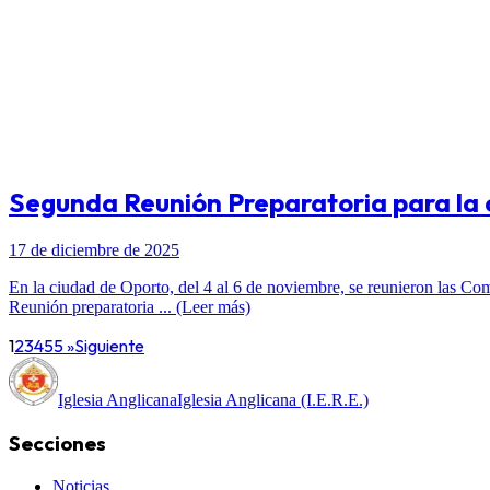
Segunda Reunión Preparatoria para la c
17 de diciembre de 2025
En la ciudad de Oporto, del 4 al 6 de noviembre, se reunieron las Co
Reunión preparatoria ... (Leer más)
1
2
3
4
5
5 »
Siguiente
Iglesia Anglicana
Iglesia Anglicana (I.E.R.E.)
Secciones
Noticias