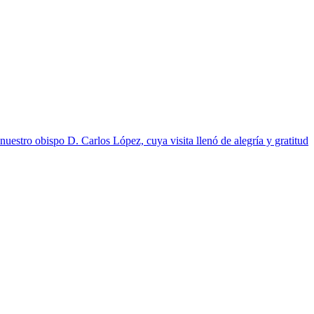
uestro obispo D. Carlos López, cuya visita llenó de alegría y gratitud