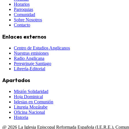
Horarios
Parroquias
Comunidad
Sobre Nosotros
Contacto
Enlaces externos
Centro de Estudios Anglicanos
Nuestras emisiones
Radio Anglicana
Peregrinaje Santiago
Librería-Editorial
Apartados
Misión Solidaridad
Hoja Dominical
Iglesias en Comunión
Liturgia Mozárabe
Oficina Nacional
Historia
@
2026
La Iglesia Episcopal Reformada Española (I.E.R.E.), Comun