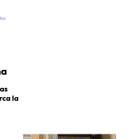
o
na
mas
rca la